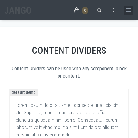
Skip to main content
DIVIDERS
0
Home
/
Extra
/
Dividers
Search form
CONTENT DIVIDERS
Content Dividers can be used with any component, block
or content.
default demo
Lorem ipsum dolor sit amet, consectetur adipisicing
elit. Sapiente, repellendus iure voluptate officia
blanditiis quisquam nihil porro. Consequatur, earum,
laborum velit vitae mollitia sint illum dolore aliquam
perspiciatis eius commodi.