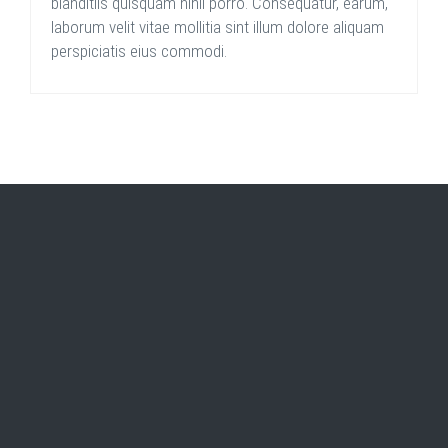
blanditiis quisquam nihil porro. Consequatur, earum,
laborum velit vitae mollitia sint illum dolore aliquam
perspiciatis eius commodi.